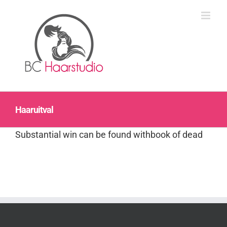
Ga
naar
inhoud
Haaruitval
Substantial win can be found with
book of dead