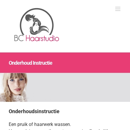
Ga
naar
inhoud
Onderhoud Instructie
Ond
erhoudsinstructie
Een pruik of haarwerk wassen.